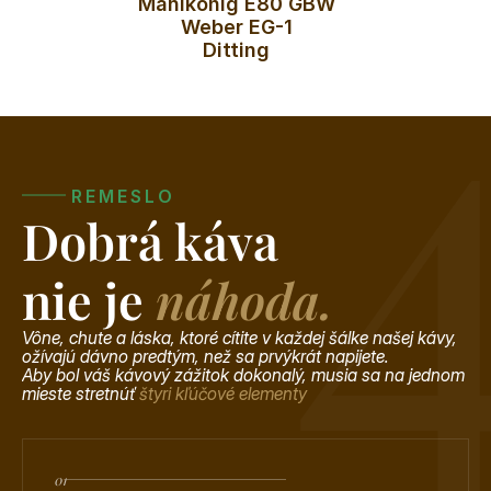
Mahlkonig E80 GBW
Weber EG-1
Ditting
REMESLO
Dobrá káva
nie je 
náhoda.
Vône, chute a láska, ktoré cítite v každej šálke našej kávy, 
ožívajú dávno predtým, než sa prvýkrát napijete. 
Aby bol váš kávový zážitok dokonalý, musia sa na jednom 
mieste stretnúť 
štyri kľúčové elementy
01