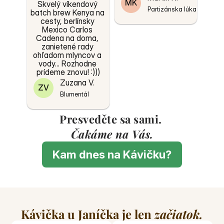
MK
Skvelý víkendový 
Partizánska lúka
batch brew Kenya na 
cesty, berlínsky 
Mexico Carlos 
Cadena na doma, 
zanietené rady 
ohľadom mlyncov a 
vody... Rozhodne 
prídeme znovu! :)))
Zuzana V.
ZV
Blumentál
Presvedčte sa sami. 
Čakáme na Vás.
Kam dnes na Kávičku?
Kávička u Janíčka je len 
začiatok.