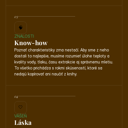
03
🧠
ZNALOSTI
Know-how
Poznať charakteristiky zrna nestačí. Aby sme z neho 
dostali to najlepšie, musíme rozumieť úlohe teploty a 
kvality vody, tlaku, času extrakcie aj správnemu mletiu. 
To všetko prichádza s rokmi skúseností, ktoré sa 
nedajú kopírovať ani naučiť z knihy.
04
🤍
VÁŠEŇ
Láska