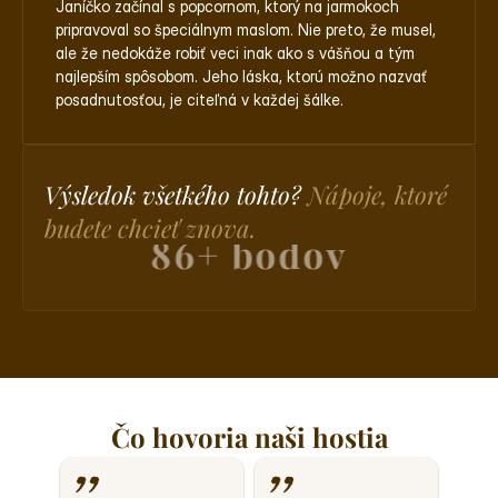
Janíčko začínal s popcornom, ktorý na jarmokoch 
pripravoval so špeciálnym maslom. Nie preto, že musel, 
ale že nedokáže robiť veci inak ako s vášňou a tým 
najlepším spôsobom. Jeho láska, ktorú možno nazvať 
posadnutosťou, je citeľná v každej šálke.
Výsledok všetkého tohto? 
Nápoje, ktoré 
budete chcieť znova.
86+ bodov
Čo hovoria naši hostia