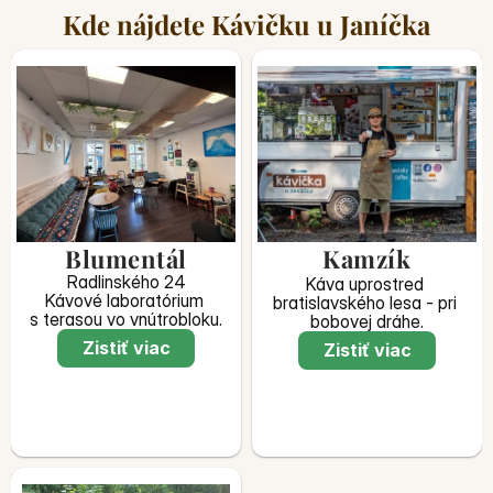
Kde nájdete Kávičku u Janíčka
Blumentál
Kamzík
Radlinského 24
Káva uprostred 
Kávové laboratórium 
bratislavského lesa - pri 
s terasou vo vnútrobloku.
bobovej dráhe.
Zistiť viac
Zistiť viac