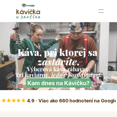
Príbeh
Cenník
Blumentál
Káva, pri ktorej sa 
Kamzík
Partizánska lúka
zastavíte
.
Výberová káva zábavne.
Kontakt
Tri kaviarne, 
jedna posadnutosť.
Kam dnes na Kávičku?
Podujatia u nás
Prenájom priestorov
Prídeme za Vami
★★★★★
4.9 · Viac ako 660 hodnotení na Googl
Blog