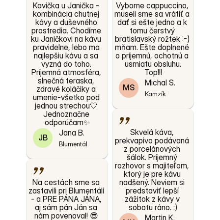
"
"
Kavička u Janička - 
Vyborne cappuccino, 
kombinácia chutnej 
museli sme sa vrátiť a 
kávy a duševného 
dať si ešte jedno a k 
prostredia. Chodíme 
tomu čerstvý 
ku Janičkovi na kávu 
bratislavský rožtek :-) 
pravidelne, lebo ma 
mňam. Ešte doplnené 
najlepšiu kávu a sa 
o príjemnú, ochotnú a 
vyzná do toho. 
usmiatu obsluhu.
Príjemná atmosféra, 
Top!!!
slnečná teraska, 
Michal S.
MS
zdravé koláčiky a 
Kamzík
umenie-všetko pod 
jednou strechou🤍 
"
Jednoznačne 
odporúčam✨
Skvelá káva, 
Jana B.
JB
prekvapivo podávaná 
Blumentál
z porcelánových 
šálok. Príjemný 
"
rozhovor s majiteľom, 
ktorý je pre kávu 
Na cestách sme sa 
nadšený. Neviem si 
zastavili pri Blumentáli 
predstaviť lepší 
- a PRE PÁNA JÁNA, 
zážitok z kávy v 
aj sám pán Ján sa 
sobotu ráno. :)
nám povenoval! 😎 
Martin K.