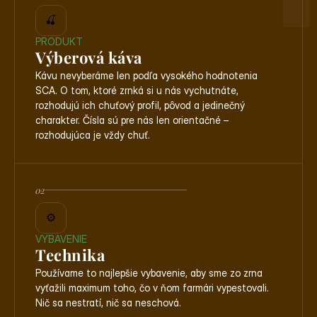
🍒
PRODUKT
Výberová káva
Kávu nevyberáme len podľa vysokého hodnotenia 
SCA. O tom, ktoré zrnká si u nás vychutnáte, 
rozhodujú ich chuťový profil, pôvod a jedinečný 
charakter. Čísla sú pre nás len orientačné – 
rozhodujúca je vždy chuť.
02
⚙️
VYBAVENIE
Technika
Používame to najlepšie vybavenie, aby sme zo zrna 
vyťažili maximum toho, čo v ňom farmári vypestovali. 
Nič sa nestratí, nič sa neschová.