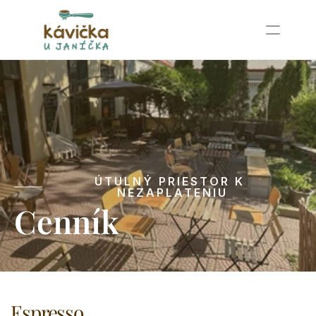
Príbeh
Cenník
Blumentál
Kamzík
Partizánska lúka
ÚTULNÝ PRIESTOR K 
Kontakt
NEZAPLATENIU
Cenník
Podujatia u nás
Prenájom priestorov
Prídeme za Vami
Blog
Espresso