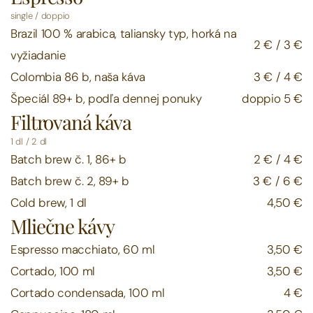
single / doppio
Brazil 100 % arabica, taliansky typ, horká na 
2 € / 3 €
vyžiadanie
Colombia 86 b, naša káva
3 € / 4 €
Špeciál 89+ b, podľa dennej ponuky
doppio 5 €
Filtrovaná káva
1 dl / 2 dl
Batch brew č. 1, 86+ b
2 € / 4 €
Batch brew č. 2, 89+ b
3 € / 6 €
Cold brew, 1 dl
4,50 €
Mliečne kávy
Espresso macchiato, 60 ml
3,50 €
Cortado, 100 ml
3,50 €
Cortado condensada, 100 ml
4 €