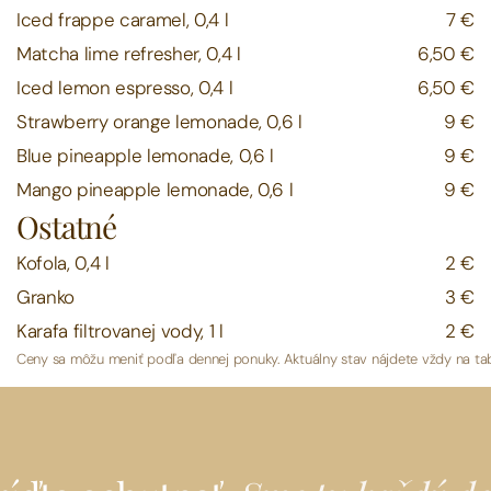
Iced frappe caramel, 0,4 l
7 €
Matcha lime refresher, 0,4 l
6,50 €
Iced lemon espresso, 0,4 l
6,50 €
Strawberry orange lemonade, 0,6 l
9 €
Blue pineapple lemonade, 0,6 l
9 €
Mango pineapple lemonade, 0,6 l
9 €
Ostatné
Kofola, 0,4 l
2 €
Granko
3 €
Karafa filtrovanej vody, 1 l
2 €
Ceny sa môžu meniť podľa dennej ponuky. Aktuálny stav nájdete vždy na tabu