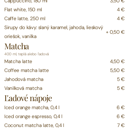
Cappuccino, 180 ml
3,50 €
Flat white, 150 ml
4 €
Caffe latte, 250 ml
4 €
Sirupy do kávy: slaný karamel, jahoda, lieskový 
+ 0,50 €
oriešok, vanilka
Matcha
400 ml, teplá alebo ľadová
Matcha latte
4,50 €
Coffee matcha latte
5,50 €
Jahodová matcha
5 €
Vanilková matcha
5 €
Ľadové nápoje
Iced orange matcha, 0,4 l
6 €
Iced orange espresso, 0,4 l
6 €
Coconut matcha latte, 0,4 l
7 €