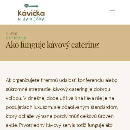
Príbeh
← Blog
Cenník
CATERING
Ako funguje kávový catering
Blumentál
Kávička u Janíčka
·
3 min čítania
·
Máj 2026
Kamzík
Partizánska lúka
Kontakt
Ak organizujete firemnú udalosť, konferenciu alebo 
súkromné stretnutie, kávový catering je dobrou 
Podujatia u nás
voľbou. V dnešnej dobe už kvalitná káva nie je na 
Prenájom priestorov
Prídeme za Vami
podujatiach luxusom, ale očakávaným štandardom, 
ktorý dokáže výrazne pozdvihnúť celkovú úroveň 
Blog
akcie. Prvotriedny kávový servis totiž funguje ako 