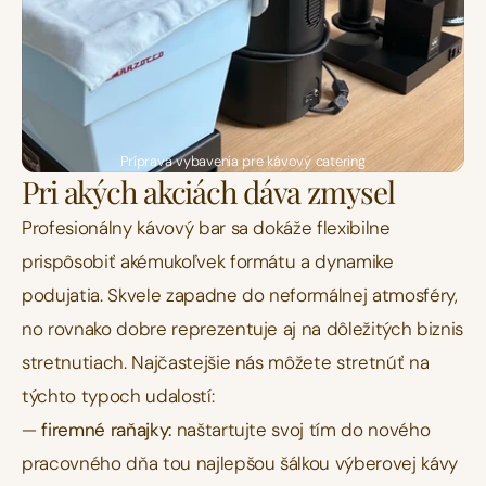
Príprava vybavenia pre kávový catering
Pri akých akciách dáva zmysel
Profesionálny kávový bar sa dokáže flexibilne 
prispôsobiť akémukoľvek formátu a dynamike 
podujatia. Skvele zapadne do neformálnej atmosféry, 
no rovnako dobre reprezentuje aj na dôležitých biznis 
stretnutiach. Najčastejšie nás môžete stretnúť na 
týchto typoch udalostí:
— 
firemné raňajky:
 naštartujte svoj tím do nového 
pracovného dňa tou najlepšou šálkou výberovej kávy 