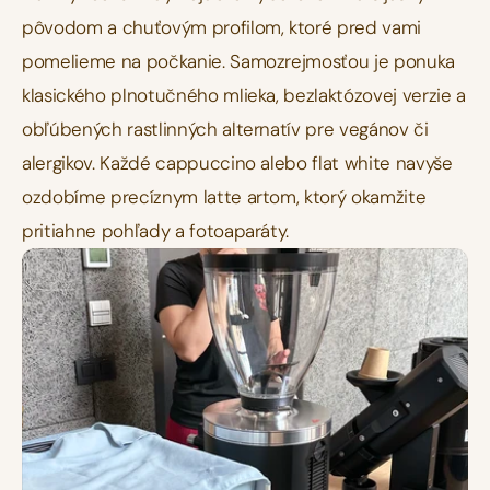
pôvodom a chuťovým profilom, ktoré pred vami 
pomelieme na počkanie. Samozrejmosťou je ponuka 
klasického plnotučného mlieka, bezlaktózovej verzie a 
obľúbených rastlinných alternatív pre vegánov či 
alergikov. Každé cappuccino alebo flat white navyše 
ozdobíme precíznym latte artom, ktorý okamžite 
pritiahne pohľady a fotoaparáty.