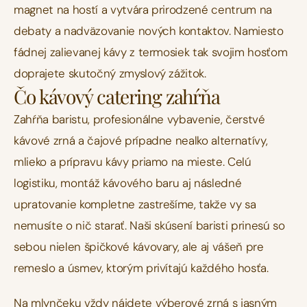
magnet na hostí a vytvára prirodzené centrum na 
debaty a nadväzovanie nových kontaktov. Namiesto 
fádnej zalievanej kávy z termosiek tak svojim hosťom 
doprajete skutočný zmyslový zážitok.
Čo kávový catering zahŕňa
Zahŕňa baristu, profesionálne vybavenie, čerstvé 
kávové zrná a čajové prípadne nealko alternatívy, 
mlieko a prípravu kávy priamo na mieste. Celú 
logistiku, montáž kávového baru aj následné 
upratovanie kompletne zastrešíme, takže vy sa 
nemusíte o nič starať. Naši skúsení baristi prinesú so 
sebou nielen špičkové kávovary, ale aj vášeň pre 
remeslo a úsmev, ktorým privítajú každého hosťa. 
Na mlynčeku vždy nájdete výberové zrná s jasným 