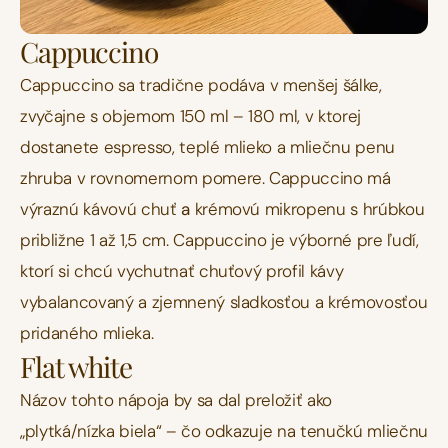
Cappuccino
Cappuccino sa tradične podáva v menšej šálke, 
zvyčajne s objemom 150 ml – 180 ml, v ktorej 
dostanete espresso, teplé mlieko a mliečnu penu 
zhruba v rovnomernom pomere. Cappuccino má 
výraznú kávovú chuť 
a
 krémovú mikropenu s hrúbkou 
približne 1 až 1,5 cm. Cappuccino je výborné pre ľudí, 
ktorí si chcú vychutnať chuťový profil kávy 
vybalancovaný a zjemnený sladkosťou a krémovosťou 
pridaného mlieka.
Flat white
Názov tohto nápoja by sa dal preložiť ako 
„plytká/nízka biela“ – čo odkazuje na tenučkú mliečnu 