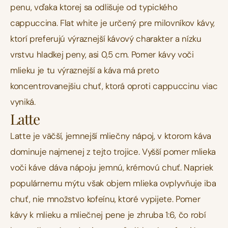
penu, vďaka ktorej sa odlišuje od typického 
cappuccina. Flat white je určený pre milovníkov kávy, 
ktorí preferujú výraznejší kávový charakter a nízku 
vrstvu hladkej peny, asi 0,5 cm. Pomer kávy voči 
mlieku je tu výraznejší a káva má preto 
koncentrovanejšiu chuť, ktorá oproti cappuccinu viac 
vyniká.
Latte
Latte je väčší, jemnejší mliečny nápoj, v ktorom káva 
dominuje najmenej z tejto trojice. Vyšší pomer mlieka 
voči káve dáva nápoju jemnú, krémovú chuť. Napriek 
populárnemu mýtu však objem mlieka ovplyvňuje iba 
chuť, nie množstvo kofeínu, ktoré vypijete. Pomer 
kávy k mlieku a mliečnej pene je zhruba 1:6, čo robí 