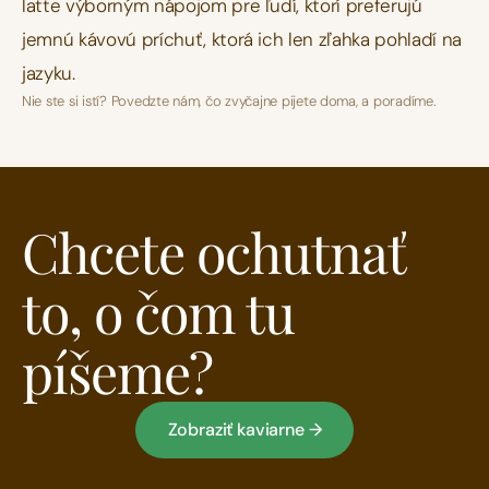
latte výborným nápojom pre ľudí, ktorí preferujú 
jemnú kávovú príchuť, ktorá ich len zľahka pohladí na 
jazyku.
Nie ste si istí? Povedzte nám, čo zvyčajne pijete doma, a poradíme.
Chcete ochutnať 
to, o čom tu 
píšeme?
Zobraziť kaviarne →